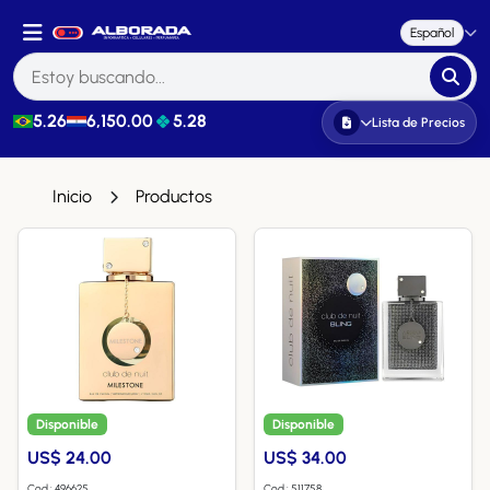
Español
5.26
6,150.00
5.28
Lista de Precios
Inicio
Productos
Disponible
Disponible
US$ 24.00
US$ 34.00
Cod.: 496625
Cod.: 511758