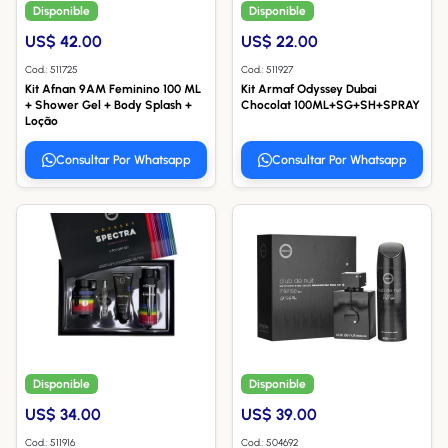
Disponible
Disponible
US$ 42.00
US$ 22.00
Cod.: 511725
Cod.: 511927
Kit Afnan 9AM Feminino 100 ML
Kit Armaf Odyssey Dubai
+ Shower Gel + Body Splash +
Chocolat 100ML+SG+SH+SPRAY
Loção
Consultar Por Whatsapp
Consultar Por Whatsapp
Disponible
Disponible
US$ 34.00
US$ 39.00
Cod.: 511916
Cod.: 504692