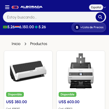
Español
5.26
6,150.00
5.26
Lista de Precios
Inicio
Productos
Disponible
Disponible
US$ 350.00
US$ 603.00
Cod.: 839097
Cod.: 678302