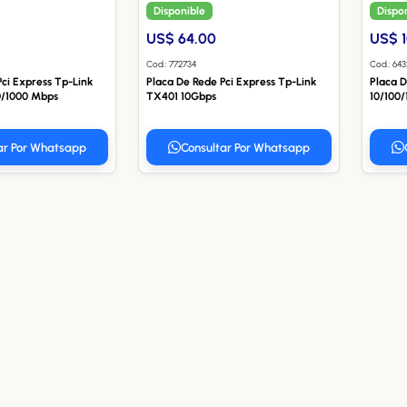
Disponible
Dispo
US$ 64.00
US$ 
Cod.: 772734
Cod.: 64
ci Express Tp-Link
Placa De Rede Pci Express Tp-Link
Placa D
0/1000 Mbps
TX401 10Gbps
10/100
ar Por Whatsapp
Consultar Por Whatsapp