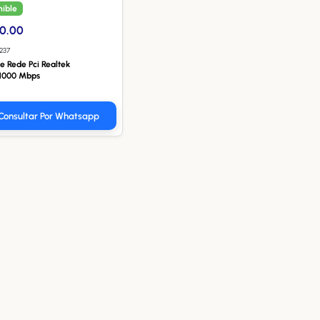
nible
10.00
3237
e Rede Pci Realtek
/1000 Mbps
Consultar Por Whatsapp