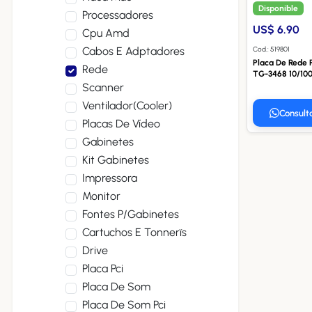
Disponible
Processadores
US$ 6.90
Cpu Amd
Cabos E Adptadores
Cod.: 519801
Placa De Rede P
Rede
TG-3468 10/10
Scanner
Ventilador(cooler)
Consult
Placas De Vídeo
Gabinetes
Kit Gabinetes
Impressora
Monitor
Fontes P/gabinetes
Cartuchos E Tonnerïs
Drive
Placa Pci
Placa De Som
Placa De Som Pci