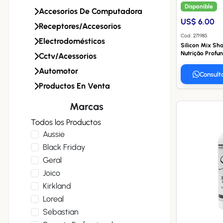
Disponible
Accesorios De Computadora
US$ 6.00
Receptores/accesorios
Cod.: 271985
Electrodomésticos
Silicon Mix S
Nutrição Profu
Cctv/acessorios
Automotor
Consult
Productos En Venta
Marcas
Todos los Productos
Aussie
Black Friday
Geral
Joico
Kirkland
Loreal
Sebastian