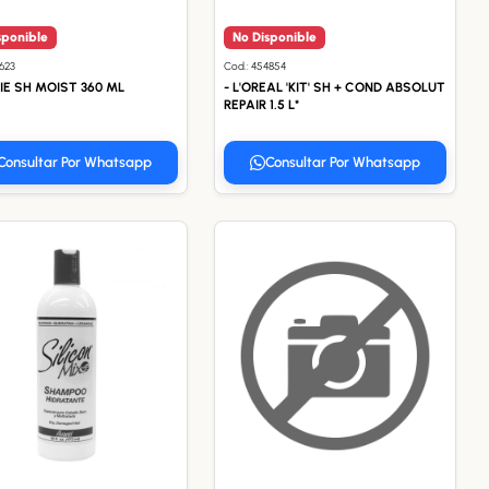
sponible
No Disponible
8623
Cod.: 454854
IE SH MOIST 360 ML
- L'OREAL 'KIT' SH + COND ABSOLUT
REPAIR 1.5 L*
Consultar Por Whatsapp
Consultar Por Whatsapp