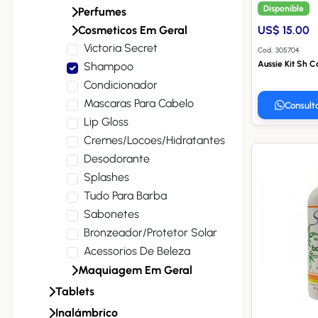
Disponible
Perfumes
Cosmeticos Em Geral
US$ 15.00
Victoria Secret
Cod.: 305704
Aussie Kit Sh C
Shampoo
Condicionador
Mascaras Para Cabelo
Consult
Lip Gloss
Cremes/locoes/hidratantes
Desodorante
Splashes
Tudo Para Barba
Sabonetes
Bronzeador/protetor Solar
Acessorios De Beleza
Maquiagem Em Geral
Tablets
Inalámbrico