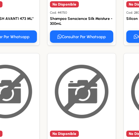
No Disponible
No Di
Cod.: 441750
Cod.: 281
 SH AVANTI 473 ML*
Shampoo Senscience Silk Moisture -
Silico
300mL
ar Por Whatsapp
Consultar Por Whatsapp
No Disponible
No Di