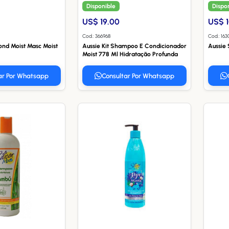
Disponible
Dispo
US$ 19.00
US$ 
Cod.: 366968
Cod.: 163
ond Moist Masc Moist
Aussie Kit Shampoo E Condicionador
Aussie 
Moist 778 Ml Hidratação Profunda
ar Por Whatsapp
Consultar Por Whatsapp