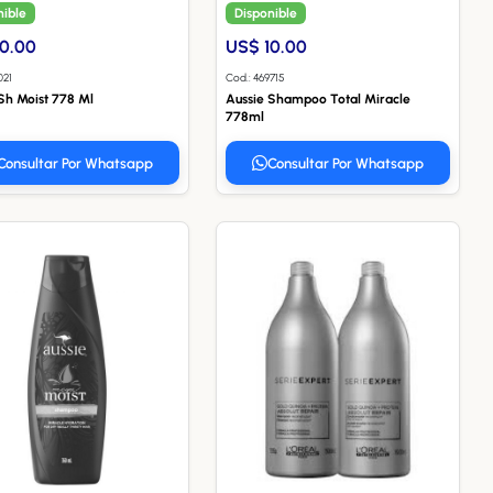
nible
Disponible
10.00
US$ 10.00
021
Cod.: 469715
Sh Moist 778 Ml
Aussie Shampoo Total Miracle
778ml
Consultar Por Whatsapp
Consultar Por Whatsapp