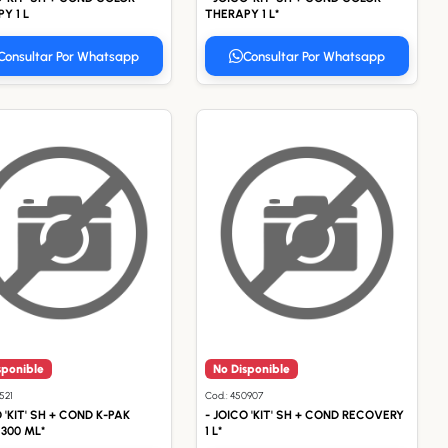
Y 1 L
THERAPY 1 L*
Consultar Por Whatsapp
Consultar Por Whatsapp
sponible
No Disponible
521
Cod.: 450907
O 'KIT' SH + COND K-PAK
- JOICO 'KIT' SH + COND RECOVERY
 300 ML*
1 L*