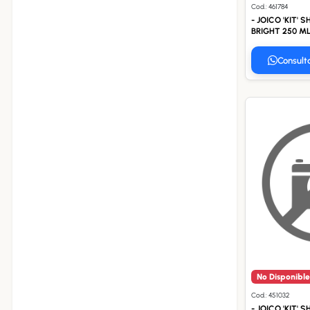
Cod.: 461784
- JOICO 'KIT' 
BRIGHT 250 ML
Consult
No Disponible
Cod.: 451032
- JOICO 'KIT' 