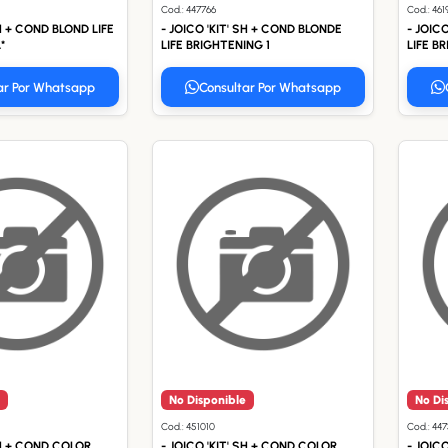
Cod.: 447766
Cod.: 461
SH + COND BLOND LIFE
- JOICO 'KIT' SH + COND BLONDE
- JOIC
*
LIFE BRIGHTENING 1
LIFE B
ar Por Whatsapp
Consultar Por Whatsapp
No Disponible
No Di
Cod.: 451010
Cod.: 44
SH + COND COLOR
- JOICO 'KIT' SH + COND COLOR
- JOIC