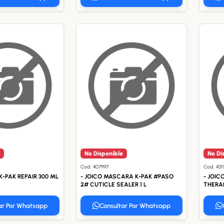
No Disponible
No Di
Cod.: 407997
Cod.: 43
K-PAK REPAIR 300 ML
- JOICO MASCARA K-PAK #PASO
- JOIC
2# CUTICLE SEALER 1 L
THERAP
ar Por Whatsapp
Consultar Por Whatsapp