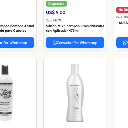
Disponible
No Di
US$ 9.00
Cod.: 27
Cod.: 486174
- AUSS
hampoo Bamboo 473ml
Silicon Mix Shampoo Rizos Naturales
nda para Cabelos
con Aplicador 473ml
ar Por Whatsapp
Consultar Por Whatsapp