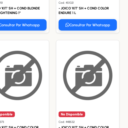
931
Cod.: 451021
O 'KIT' SH + COND BLONDE
- JOICO 'KIT' SH + COND COLOR
RIGHTENING 1*
ENDURE 1 L
Consultar Por Whatsapp
Consultar Por Whatsapp
sponible
No Disponible
7373
Cod.: 448532
O 'KIT' SH + COND COLOR
- JOICO 'KIT' SH + COND COLOR