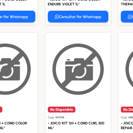
 1L
ENDURE VIOLET 1L*
THERAP
ar Por Whatsapp
Consultar Por Whatsapp
No Disponible
No Di
Cod.: 447698
Cod.: 448
SH + COND COLOR
- JOICO 'KIT' SH + COND CURL 300
- JOIC
ML*
ML*
REPAIR