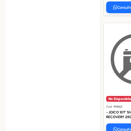
Consult
No Disponible
Cod.: 444662
- JOICO 'KIT' 
RECOVERY 250
Consult