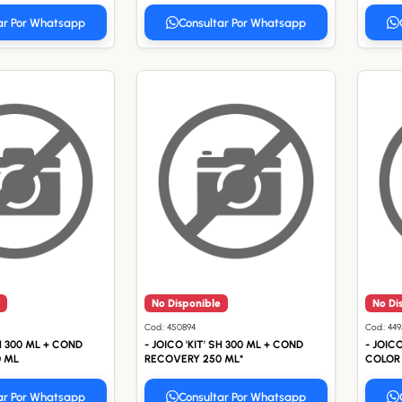
ar Por Whatsapp
Consultar Por Whatsapp
No Disponible
No Di
Cod.: 450894
Cod.: 44
SH 300 ML + COND
- JOICO 'KIT' SH 300 ML + COND
- JOIC
 ML
RECOVERY 250 ML*
COLOR
ar Por Whatsapp
Consultar Por Whatsapp