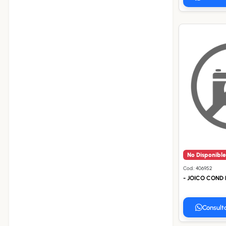
No Disponible
Cod.: 406952
- JOICO COND 
Consult