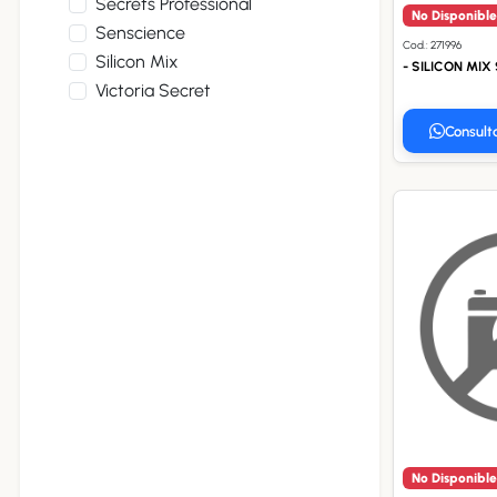
Secrets Professional
No Disponible
Senscience
Cod.: 271996
Silicon Mix
- SILICON MIX
Victoria Secret
Consult
No Disponible