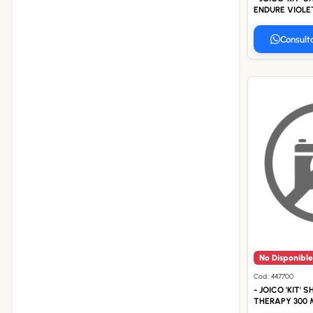
ENDURE VIOLET
Consult
No Disponible
Cod.: 447700
- JOICO 'KIT' 
THERAPY 300 