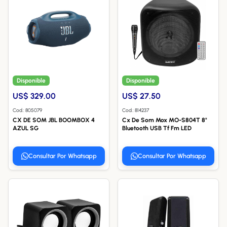
Disponible
Disponible
US$ 329.00
US$ 27.50
Cod.: 805079
Cod.: 814237
CX DE SOM JBL BOOMBOX 4
Cx De Som Mox MO-S804T 8"
AZUL SG
Bluetooth USB Tf Fm LED
Consultar Por Whatsapp
Consultar Por Whatsapp