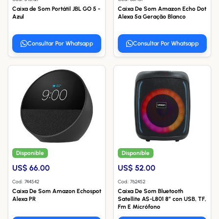
Caixa de Som Portátil JBL GO 5 -
Caixa De Som Amazon Echo Dot
Azul
Alexa 5ª Geração Blanco
Consultar Por Whatsapp
Consultar Por Whatsapp
Disponible
Disponible
US$ 66.00
US$ 52.00
Cod.: 744542
Cod.: 762452
Caixa De Som Amazon Echospot
Caixa De Som Bluetooth
Alexa PR
Satellite AS-L801 8” con USB, TF,
Fm E Micrófono