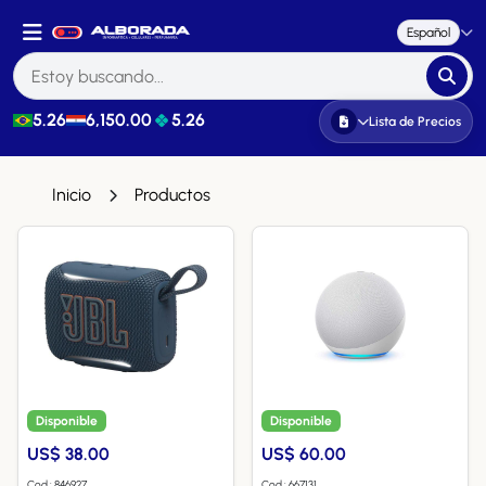
Español
5.26
6,150.00
5.26
Lista de Precios
Inicio
Productos
Disponible
Disponible
US$ 38.00
US$ 60.00
Cod.: 846927
Cod.: 667131