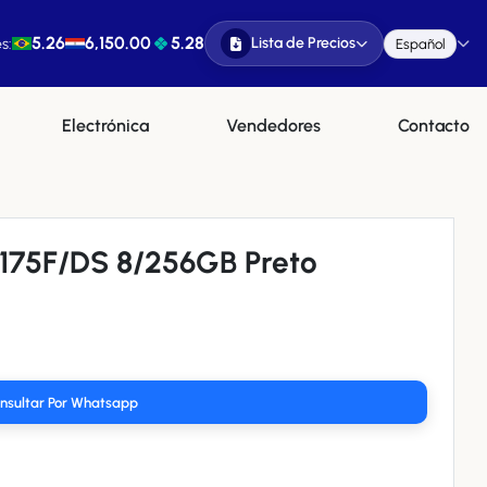
5.26
6,150.00
5.28
Lista de Precios
s:
Español
Electrónica
Vendedores
Contacto
175F/DS 8/256GB Preto
nsultar Por Whatsapp