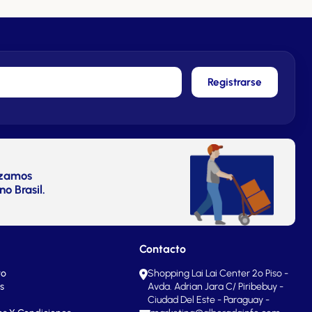
Registrarse
izamos
no Brasil.
Contacto
to
Shopping Lai Lai Center 2º Piso -
s
Avda. Adrian Jara C/ Piribebuy -
Ciudad Del Este - Paraguay -