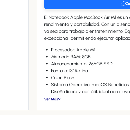
Co
El Notebook Apple MacBook Air M1 es un di
rendimiento y portabilidad. Con un diseño 
ya sea para trabajo o entretenimiento. E
Procesador: Apple M1
Memoria RAM: 8GB
Almacenamiento: 256GB SSD
Pantalla: 13" Retina
Color: Blush
Sistema Operativo: macOS Beneficios: - Rendimiento rápido y eficiente con el chip M1 -
Diseño ligero y portátil, ideal para llev
vibrantes y alta resolución - Larga dur
Ver Más
recarga - Sistema operativo macOS, q
otros dispositivos Apple.