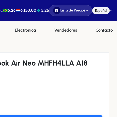
5.26
6,150.00
5.26
Lista de Precios
s:
Español
Electrónica
Vendedores
Contacto
ok Air Neo MHFH4LLA A18