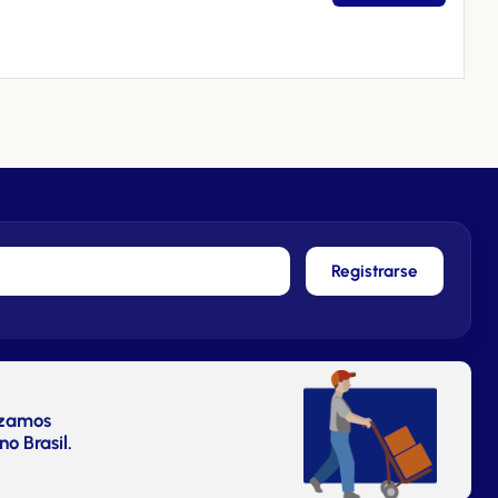
Registrarse
izamos
no Brasil.