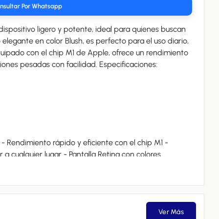
nsultar Por Whatsapp
spositivo ligero y potente, ideal para quienes buscan
elegante en color Blush, es perfecto para el uso diario,
quipado con el chip M1 de Apple, ofrece un rendimiento
excepcional, permitiendo ejecutar aplicaciones pesadas con facilidad. Especificaciones:
ar a cualquier lugar - Pantalla Retina con colores
ación de la batería, permitiendo horas de uso sin
ue proporciona una experiencia fluida e integrada con
Ver Más