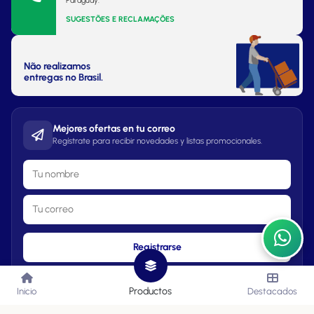
Paraguay.
SUGESTÕES E RECLAMAÇÕES
Não realizamos
entregas no Brasil.
Mejores ofertas en tu correo
Regístrate para recibir novedades y listas promocionales.
Registrarse
Productos
Inicio
Destacados
Lista de Precios