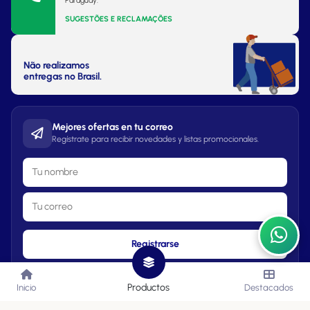
Paraguay.
SUGESTÕES E RECLAMAÇÕES
Não realizamos
entregas no Brasil.
Mejores ofertas en tu correo
Regístrate para recibir novedades y listas promocionales.
Registrarse
Productos
Inicio
Destacados
Lista de Precios