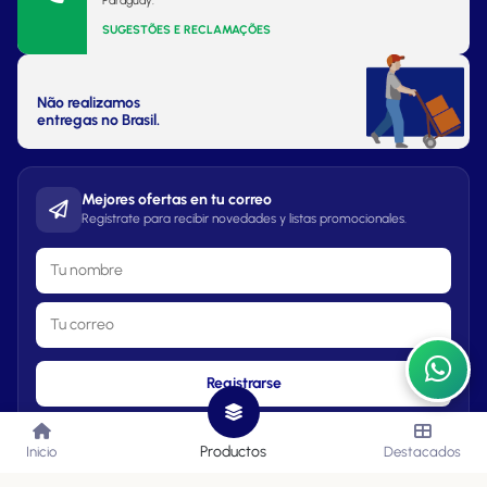
Paraguay.
SUGESTÕES E RECLAMAÇÕES
Não realizamos
entregas no Brasil.
Mejores ofertas en tu correo
Regístrate para recibir novedades y listas promocionales.
Registrarse
Productos
Inicio
Destacados
Lista de Precios