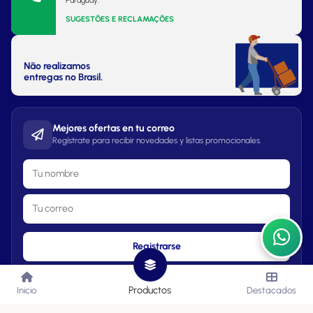
Paraguay.
SUGESTÕES E RECLAMAÇÕES
Não realizamos
entregas no Brasil.
Mejores ofertas en tu correo
Regístrate para recibir novedades y listas promocionales.
Registrarse
Productos
Inicio
Destacados
Lista de Precios