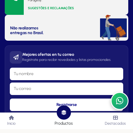
Paraguay.
SUGESTÕES E RECLAMAÇÕES
Não realizamos
entregas no Brasil.
Mejores ofertas en tu correo
Regístrate para recibir novedades y listas promocionales.
Registrarse
Productos
Inicio
Destacados
Lista de Precios