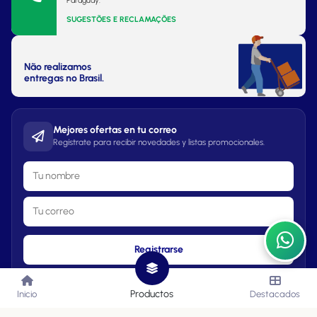
Paraguay.
SUGESTÕES E RECLAMAÇÕES
Não realizamos
entregas no Brasil.
Mejores ofertas en tu correo
Regístrate para recibir novedades y listas promocionales.
Registrarse
Productos
Inicio
Destacados
Lista de Precios