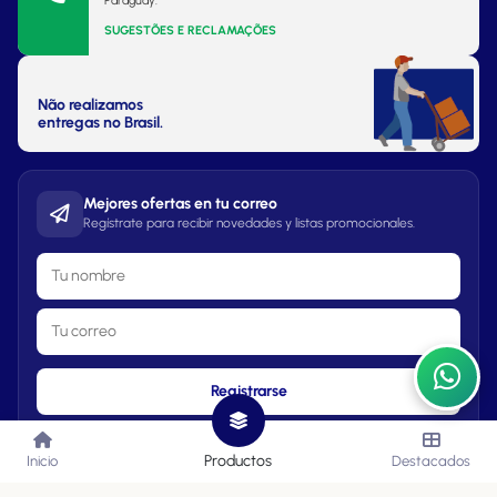
Paraguay.
SUGESTÕES E RECLAMAÇÕES
Não realizamos
entregas no Brasil.
Mejores ofertas en tu correo
Regístrate para recibir novedades y listas promocionales.
Registrarse
Productos
Inicio
Destacados
Lista de Precios