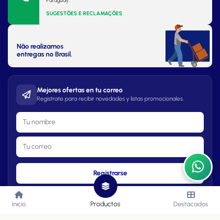
Paraguay.
SUGESTÕES E RECLAMAÇÕES
Não realizamos
entregas no Brasil.
Mejores ofertas en tu correo
Regístrate para recibir novedades y listas promocionales.
Registrarse
Productos
Inicio
Destacados
Lista de Precios