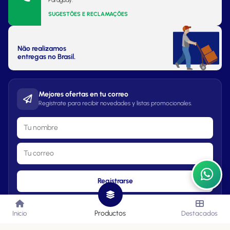
Paraguay.
SUGESTÕES E RECLAMAÇÕES
Não realizamos
entregas no Brasil.
Mejores ofertas en tu correo
Regístrate para recibir novedades y listas promocionales.
Registrarse
Productos
Inicio
Destacados
Lista de Precios