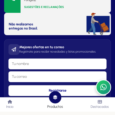
Paraguay.
SUGESTÕES E RECLAMAÇÕES
Não realizamos
entregas no Brasil.
Mejores ofertas en tu correo
Regístrate para recibir novedades y listas promocionales.
Registrarse
Productos
Inicio
Destacados
Lista de Precios