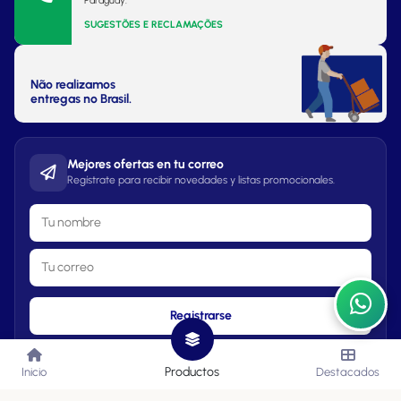
Paraguay.
SUGESTÕES E RECLAMAÇÕES
Não realizamos
entregas no Brasil.
Mejores ofertas en tu correo
Regístrate para recibir novedades y listas promocionales.
Registrarse
Productos
Inicio
Destacados
Lista de Precios