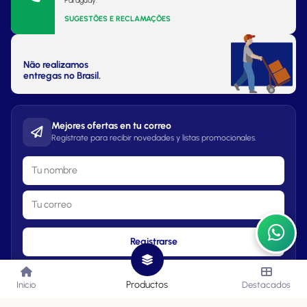
Paraguay.
SUGESTÕES E RECLAMAÇÕES
Não realizamos
entregas no Brasil.
Mejores ofertas en tu correo
Regístrate para recibir novedades y listas promocionales.
Registrarse
Productos
Inicio
Destacados
Lista de Precios