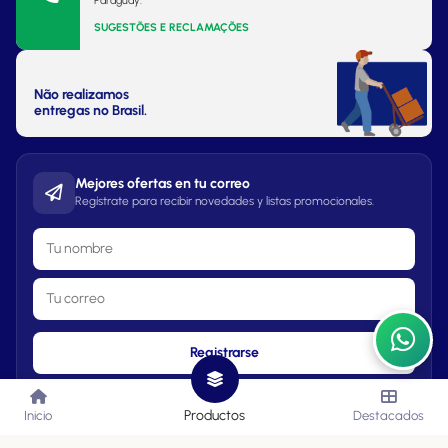
Paraguay.
SUGESTÕES E RECLAMAÇÕES
Não realizamos
entregas no Brasil.
Mejores ofertas en tu correo
Regístrate para recibir novedades y listas promocionales.
Registrarse
Productos
Inicio
Destacados
Lista de Precios