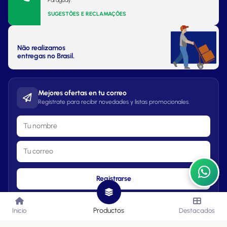
Paraguay.
SUGESTÕES E RECLAMAÇÕES
Não realizamos
entregas no Brasil.
Mejores ofertas en tu correo
Regístrate para recibir novedades y listas promocionales.
Registrarse
Productos
Inicio
Destacados
Lista de Precios