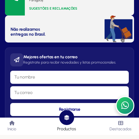
Paraguay.
SUGESTÕES E RECLAMAÇÕES
Não realizamos
entregas no Brasil.
Mejores ofertas en tu correo
Regístrate para recibir novedades y listas promocionales.
Registrarse
Productos
Inicio
Destacados
Lista de Precios