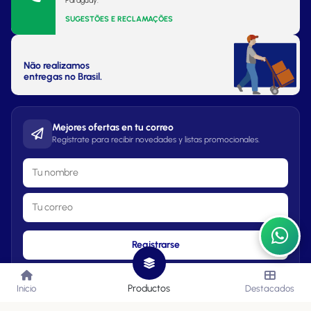
Paraguay.
SUGESTÕES E RECLAMAÇÕES
Não realizamos
entregas no Brasil.
Mejores ofertas en tu correo
Regístrate para recibir novedades y listas promocionales.
Registrarse
Productos
Inicio
Destacados
Lista de Precios