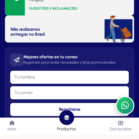
Paraguay.
SUGESTÕES E RECLAMAÇÕES
Não realizamos
entregas no Brasil.
Mejores ofertas en tu correo
Regístrate para recibir novedades y listas promocionales.
Registrarse
Productos
Inicio
Destacados
Lista de Precios