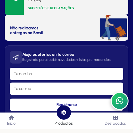
Paraguay.
SUGESTÕES E RECLAMAÇÕES
Não realizamos
entregas no Brasil.
Mejores ofertas en tu correo
Regístrate para recibir novedades y listas promocionales.
Registrarse
Productos
Inicio
Destacados
Lista de Precios