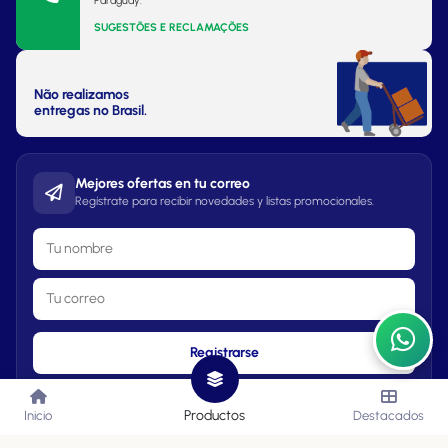
Paraguay.
SUGESTÕES E RECLAMAÇÕES
Não realizamos
entregas no Brasil.
Mejores ofertas en tu correo
Regístrate para recibir novedades y listas promocionales.
Registrarse
Productos
Inicio
Destacados
Lista de Precios