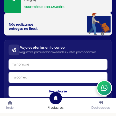
Paraguay.
SUGESTÕES E RECLAMAÇÕES
Não realizamos
entregas no Brasil.
Mejores ofertas en tu correo
Regístrate para recibir novedades y listas promocionales.
Registrarse
Productos
Inicio
Destacados
Lista de Precios