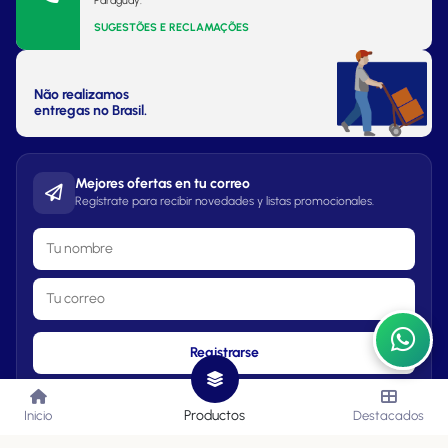
Paraguay.
SUGESTÕES E RECLAMAÇÕES
Não realizamos
entregas no Brasil.
Mejores ofertas en tu correo
Regístrate para recibir novedades y listas promocionales.
Registrarse
Productos
Inicio
Destacados
Lista de Precios