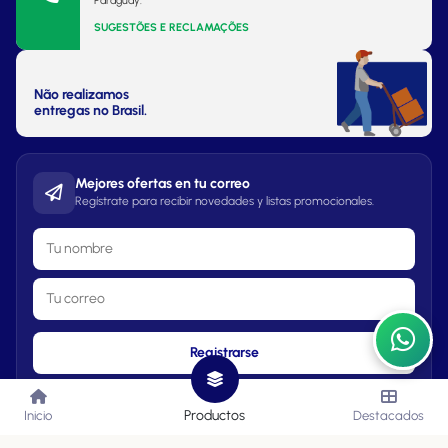
Paraguay.
SUGESTÕES E RECLAMAÇÕES
Não realizamos
entregas no Brasil.
Mejores ofertas en tu correo
Regístrate para recibir novedades y listas promocionales.
Registrarse
Productos
Inicio
Destacados
Lista de Precios