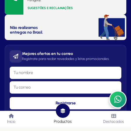
Paraguay.
SUGESTÕES E RECLAMAÇÕES
Não realizamos
entregas no Brasil.
Mejores ofertas en tu correo
Regístrate para recibir novedades y listas promocionales.
Registrarse
Productos
Inicio
Destacados
Lista de Precios