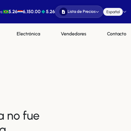
5.26
6,150.00
5.26
Lista de Precios
s:
Español
Electrónica
Vendedores
Contacto
a no fue
a.