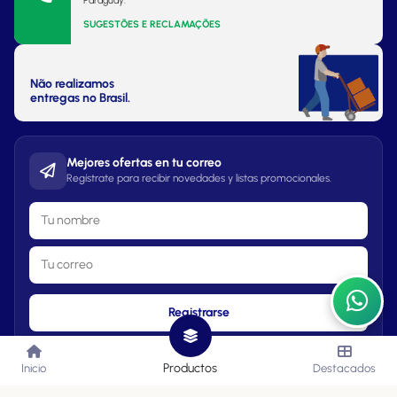
Paraguay.
SUGESTÕES E RECLAMAÇÕES
Não realizamos
entregas no Brasil.
Mejores ofertas en tu correo
Regístrate para recibir novedades y listas promocionales.
Registrarse
Productos
Inicio
Destacados
Lista de Precios