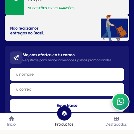
Paraguay.
SUGESTÕES E RECLAMAÇÕES
Não realizamos
entregas no Brasil.
Mejores ofertas en tu correo
Regístrate para recibir novedades y listas promocionales.
Registrarse
Productos
Inicio
Destacados
Lista de Precios