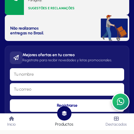
Paraguay.
SUGESTÕES E RECLAMAÇÕES
Não realizamos
entregas no Brasil.
Mejores ofertas en tu correo
Regístrate para recibir novedades y listas promocionales.
Registrarse
Productos
Inicio
Destacados
Lista de Precios