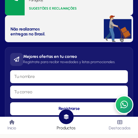
Paraguay.
SUGESTÕES E RECLAMAÇÕES
Não realizamos
entregas no Brasil.
Mejores ofertas en tu correo
Regístrate para recibir novedades y listas promocionales.
Registrarse
Productos
Inicio
Destacados
Lista de Precios