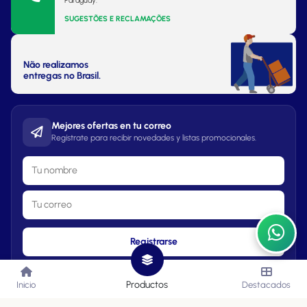
Paraguay.
SUGESTÕES E RECLAMAÇÕES
Não realizamos
entregas no Brasil.
Mejores ofertas en tu correo
Regístrate para recibir novedades y listas promocionales.
Registrarse
Productos
Inicio
Destacados
Lista de Precios